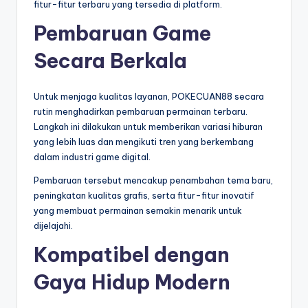
fitur-fitur terbaru yang tersedia di platform.
Pembaruan Game
Secara Berkala
Untuk menjaga kualitas layanan, POKECUAN88 secara
rutin menghadirkan pembaruan permainan terbaru.
Langkah ini dilakukan untuk memberikan variasi hiburan
yang lebih luas dan mengikuti tren yang berkembang
dalam industri game digital.
Pembaruan tersebut mencakup penambahan tema baru,
peningkatan kualitas grafis, serta fitur-fitur inovatif
yang membuat permainan semakin menarik untuk
dijelajahi.
Kompatibel dengan
Gaya Hidup Modern