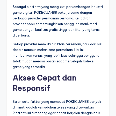
Sebagai platform yang mengikuti perkembangan industri
game digital, POKECUAN88 bekerja sama dengan
berbagai provider permainan ternama. Kehadiran
provider populer memungkinkan pengguna menikmati
game dengan kualitas grafis tinggi dan fitur yang terus
diperbarui.
Setiap provider memiliki ciri khas tersendiri, baik dari sisi
desain maupun mekanisme permainan. Hal ini
memberikan variasi yang lebih luas sehingga pengguna
tidak mudah merasa bosan saat menjelajahi koleksi
game yang tersedia.
Akses Cepat dan
Responsif
Salah satu faktor yang membuat POKECUAN88 banyak
diminati adalah kemudahan akses yang ditawarkan.
Platform ini dirancang agar dapat berjalan dengan baik