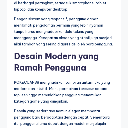
di berbagai perangkat, termasuk smartphone, tablet,
laptop, dan komputer desktop.
Dengan sistem yang responsif, pengguna dapat
menikmati pengalaman bermain yang lebih nyaman
tanpa harus menghadapi kendala teknis yang
mengganggu. Kecepatan akses yang stabil juga menjadi
nilai tambah yang sering diapresiasi oleh para pengguna.
Desain Modern yang
Ramah Pengguna
POKECUAN88 menghadirkan tampilan antarmuka yang
modern dan intuitif. Menu permainan tersusun secara
rapi sehingga memudahkan pengguna menemukan
kategori game yang diinginkan.
Desain yang sederhana namun elegan membantu
pengguna baru beradaptasi dengan cepat. Sementara
itu, pengguna lama dapat dengan mudah menjelajahi