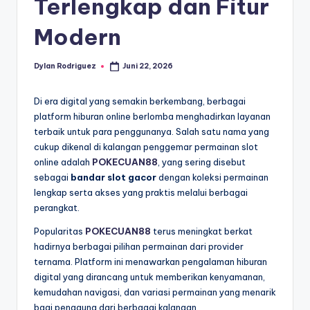
Terlengkap dan Fitur
Modern
Dylan Rodriguez
Juni 22, 2026
Posted
by
Di era digital yang semakin berkembang, berbagai
platform hiburan online berlomba menghadirkan layanan
terbaik untuk para penggunanya. Salah satu nama yang
cukup dikenal di kalangan penggemar permainan slot
online adalah
POKECUAN88
, yang sering disebut
sebagai
bandar slot gacor
dengan koleksi permainan
lengkap serta akses yang praktis melalui berbagai
perangkat.
Popularitas
POKECUAN88
terus meningkat berkat
hadirnya berbagai pilihan permainan dari provider
ternama. Platform ini menawarkan pengalaman hiburan
digital yang dirancang untuk memberikan kenyamanan,
kemudahan navigasi, dan variasi permainan yang menarik
bagi pengguna dari berbagai kalangan.