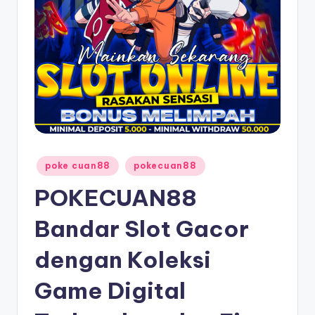
Posted
poke cuan88
pokecuan88
in
POKECUAN88
Bandar Slot Gacor
dengan Koleksi
Game Digital