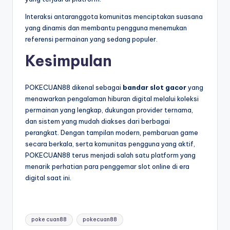
Interaksi antaranggota komunitas menciptakan suasana
yang dinamis dan membantu pengguna menemukan
referensi permainan yang sedang populer.
Kesimpulan
POKECUAN88 dikenal sebagai
bandar slot gacor
yang
menawarkan pengalaman hiburan digital melalui koleksi
permainan yang lengkap, dukungan provider ternama,
dan sistem yang mudah diakses dari berbagai
perangkat. Dengan tampilan modern, pembaruan game
secara berkala, serta komunitas pengguna yang aktif,
POKECUAN88 terus menjadi salah satu platform yang
menarik perhatian para penggemar slot online di era
digital saat ini.
Tags:
poke cuan88
pokecuan88