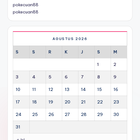
pokecuan88
pokecuan88
AGUSTUS 2026
S
S
R
K
J
S
M
1
2
3
4
5
6
7
8
9
10
11
12
13
14
15
16
17
18
19
20
21
22
23
24
25
26
27
28
29
30
31
« Jul