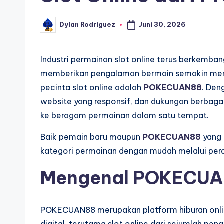
Juni 30, 2026
Dylan Rodriguez
Posted
by
Industri permainan slot online terus berkemba
memberikan pengalaman bermain semakin menari
pecinta slot online adalah
POKECUAN88
. Den
website yang responsif, dan dukungan berbag
ke beragam permainan dalam satu tempat.
Baik pemain baru maupun
POKECUAN88
yang 
kategori permainan dengan mudah melalui pe
Mengenal POKECU
POKECUAN88 merupakan platform hiburan onlin
digital, terutama slot online dari sejumlah p