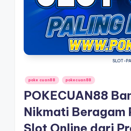
SLOT-P
Posted
poke cuan88
pokecuan88
in
POKECUAN88 Band
Nikmati Beragam 
Slot Online dari P