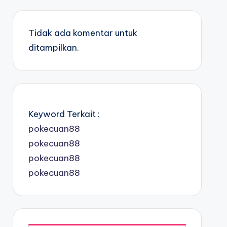
Tidak ada komentar untuk
ditampilkan.
Keyword Terkait :
pokecuan88
pokecuan88
pokecuan88
pokecuan88