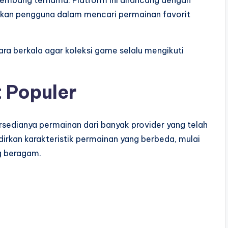
an pengguna dalam mencari permainan favorit
ara berkala agar koleksi game selalu mengikuti
t Populer
edianya permainan dari banyak provider yang telah
adirkan karakteristik permainan yang berbeda, mulai
ng beragam.