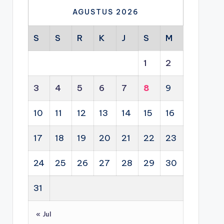
AGUSTUS 2026
S
S
R
K
J
S
M
1
2
3
4
5
6
7
8
9
10
11
12
13
14
15
16
17
18
19
20
21
22
23
24
25
26
27
28
29
30
31
« Jul