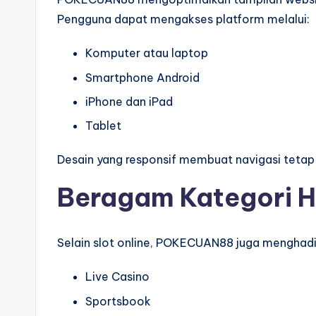
Pengguna dapat mengakses platform melalui:
Komputer atau laptop
Smartphone Android
iPhone dan iPad
Tablet
Desain yang responsif membuat navigasi teta
Beragam Kategori H
Selain slot online, POKECUAN88 juga menghadir
Live Casino
Sportsbook