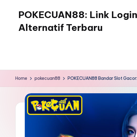
POKECUAN88: Link Login 
Skip
to
Alternatif Terbaru
content
bmwzp.com
Home
pokecuan88
POKECUAN88 Bandar Slot Gacor: N