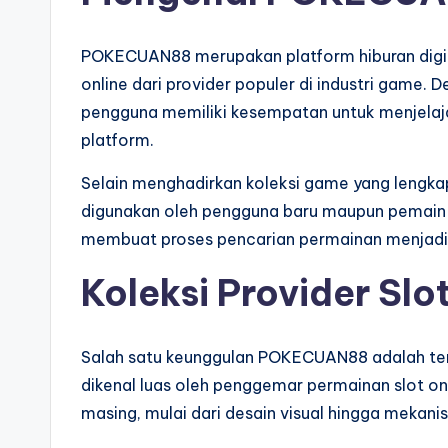
POKECUAN88 merupakan platform hiburan digit
online dari provider populer di industri game. 
pengguna memiliki kesempatan untuk menjelaja
platform.
Selain menghadirkan koleksi game yang lengk
digunakan oleh pengguna baru maupun pemain y
membuat proses pencarian permainan menjadi l
Koleksi Provider Slo
Salah satu keunggulan POKECUAN88 adalah ter
dikenal luas oleh penggemar permainan slot on
masing, mulai dari desain visual hingga meka