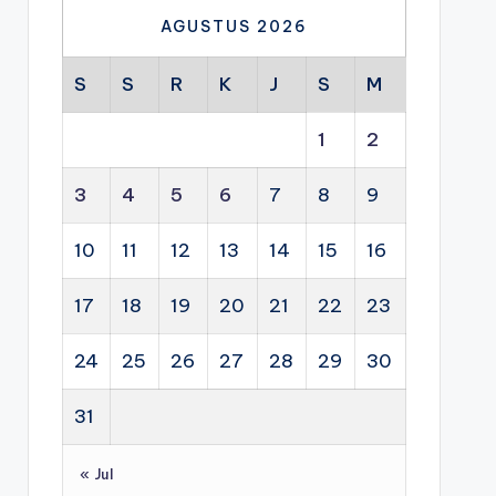
AGUSTUS 2026
S
S
R
K
J
S
M
1
2
3
4
5
6
7
8
9
10
11
12
13
14
15
16
17
18
19
20
21
22
23
24
25
26
27
28
29
30
31
« Jul