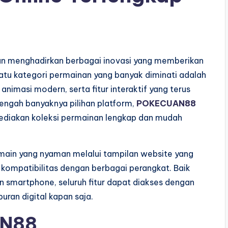
ngan menghadirkan berbagai inovasi yang memberikan
tu kategori permainan yang banyak diminati adalah
imasi modern, serta fitur interaktif yang terus
tengah banyaknya pilihan platform,
POKECUAN88
diakan koleksi permainan lengkap dan mudah
ain yang nyaman melalui tampilan website yang
 kompatibilitas dengan berbagai perangkat. Baik
 smartphone, seluruh fitur dapat diakses dengan
ran digital kapan saja.
AN88