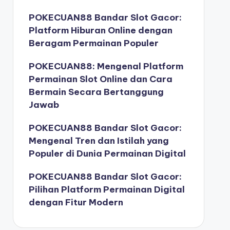
POKECUAN88 Bandar Slot Gacor:
Platform Hiburan Online dengan
Beragam Permainan Populer
POKECUAN88: Mengenal Platform
Permainan Slot Online dan Cara
Bermain Secara Bertanggung
Jawab
POKECUAN88 Bandar Slot Gacor:
Mengenal Tren dan Istilah yang
Populer di Dunia Permainan Digital
POKECUAN88 Bandar Slot Gacor:
Pilihan Platform Permainan Digital
dengan Fitur Modern