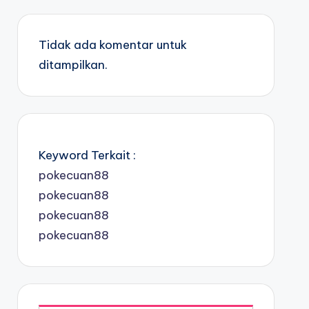
Tidak ada komentar untuk
ditampilkan.
Keyword Terkait :
pokecuan88
pokecuan88
pokecuan88
pokecuan88