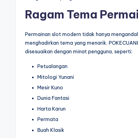
Ragam Tema Permai
Permainan slot modern tidak hanya mengandal
menghadirkan tema yang menarik. POKECUAN88
disesuaikan dengan minat pengguna, seperti:
Petualangan
Mitologi Yunani
Mesir Kuno
Dunia Fantasi
Harta Karun
Permata
Buah Klasik