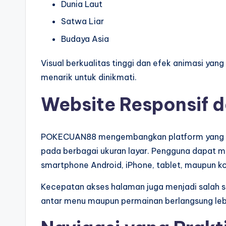
Dunia Laut
Satwa Liar
Budaya Asia
Visual berkualitas tinggi dan efek animasi yan
menarik untuk dinikmati.
Website Responsif 
POKECUAN88 mengembangkan platform yang re
pada berbagai ukuran layar. Pengguna dapat 
smartphone Android, iPhone, tablet, maupun k
Kecepatan akses halaman juga menjadi salah s
antar menu maupun permainan berlangsung lebi