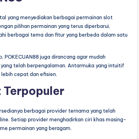
al yang menyediakan berbagai permainan slot
Dengan pilihan permainan yang terus diperbarui,
hi berbagai tema dan fitur yang berbeda dalam satu
ap, POKECUAN88 juga dirancang agar mudah
ang telah berpengalaman. Antarmuka yang intuitif
ebih cepat dan efisien.
t Terpopuler
sedianya berbagai provider ternama yang telah
line. Setiap provider menghadirkan ciri khas masing-
nisme permainan yang beragam.