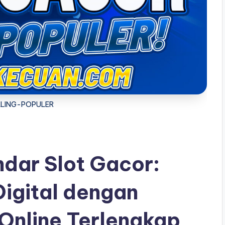
ALING-POPULER
ar Slot Gacor:
Digital dengan
 Online Terlengkap