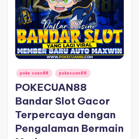
Posted
poke cuan88
pokecuan88
in
POKECUAN88
Bandar Slot Gacor
Terpercaya dengan
Pengalaman Bermain