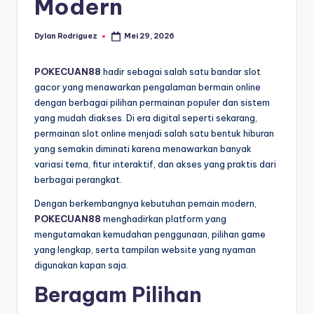
Modern
Dylan Rodriguez
Mei 29, 2026
Posted
by
POKECUAN88
hadir sebagai salah satu bandar slot
gacor yang menawarkan pengalaman bermain online
dengan berbagai pilihan permainan populer dan sistem
yang mudah diakses. Di era digital seperti sekarang,
permainan slot online menjadi salah satu bentuk hiburan
yang semakin diminati karena menawarkan banyak
variasi tema, fitur interaktif, dan akses yang praktis dari
berbagai perangkat.
Dengan berkembangnya kebutuhan pemain modern,
POKECUAN88
menghadirkan platform yang
mengutamakan kemudahan penggunaan, pilihan game
yang lengkap, serta tampilan website yang nyaman
digunakan kapan saja.
Beragam Pilihan