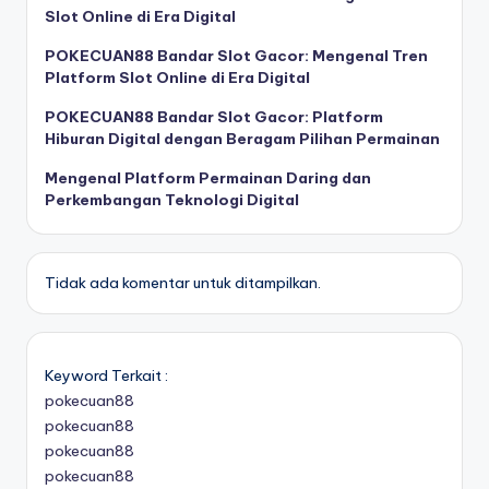
Slot Online di Era Digital
POKECUAN88 Bandar Slot Gacor: Mengenal Tren
Platform Slot Online di Era Digital
POKECUAN88 Bandar Slot Gacor: Platform
Hiburan Digital dengan Beragam Pilihan Permainan
Mengenal Platform Permainan Daring dan
Perkembangan Teknologi Digital
Tidak ada komentar untuk ditampilkan.
Keyword Terkait :
pokecuan88
pokecuan88
pokecuan88
pokecuan88