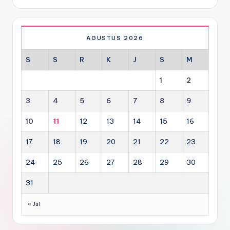
AGUSTUS 2026
S
S
R
K
J
S
M
1
2
3
4
5
6
7
8
9
10
11
12
13
14
15
16
17
18
19
20
21
22
23
24
25
26
27
28
29
30
31
« Jul