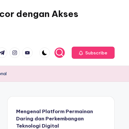
acor dengan Akses
com
r.com
.me
instagram.com
youtube.com
Subscribe
onal
Mengenal Platform Permainan
Daring dan Perkembangan
Teknologi Digital