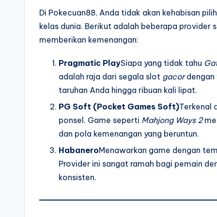
Di Pokecuan88, Anda tidak akan kehabisan pili
kelas dunia. Berikut adalah beberapa provider 
memberikan kemenangan:
Pragmatic Play
Siapa yang tidak tahu
Gat
adalah raja dari segala slot
gacor
dengan f
taruhan Anda hingga ribuan kali lipat.
PG Soft (Pocket Games Soft)
Terkenal 
ponsel. Game seperti
Mahjong Ways 2
men
dan pola kemenangan yang beruntun.
Habanero
Menawarkan game dengan tema t
Provider ini sangat ramah bagi pemain d
konsisten.