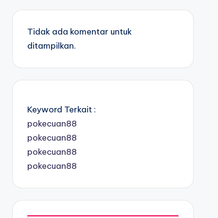
Tidak ada komentar untuk
ditampilkan.
Keyword Terkait :
pokecuan88
pokecuan88
pokecuan88
pokecuan88