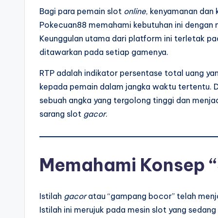
Bagi para pemain slot
online
, kenyamanan dan k
Pokecuan88 memahami kebutuhan ini dengan m
Keunggulan utama dari platform ini terletak pad
ditawarkan pada setiap gamenya.
RTP adalah indikator persentase total uang ya
kepada pemain dalam jangka waktu tertentu. Di 
sebuah angka yang tergolong tinggi dan menjadi
sarang slot
gacor
.
Memahami Konsep “
Istilah
gacor
atau “gampang bocor” telah menjad
Istilah ini merujuk pada mesin slot yang sedan