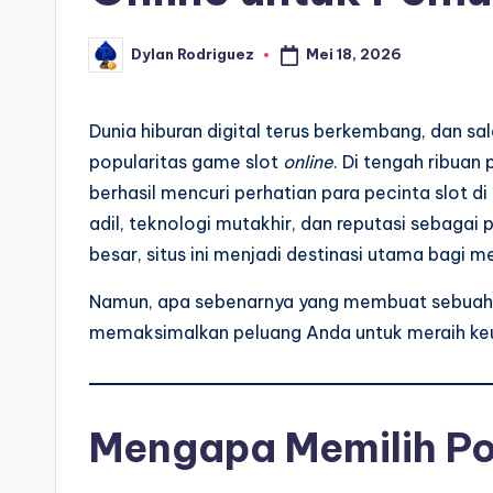
Mei 18, 2026
Dylan Rodriguez
Posted
by
Dunia hiburan digital terus berkembang, dan sal
popularitas game slot
online
. Di tengah ribua
berhasil mencuri perhatian para pecinta slot 
adil, teknologi mutakhir, dan reputasi sebag
besar, situs ini menjadi destinasi utama bagi
Namun, apa sebenarnya yang membuat sebuah p
memaksimalkan peluang Anda untuk meraih keu
Mengapa Memilih P