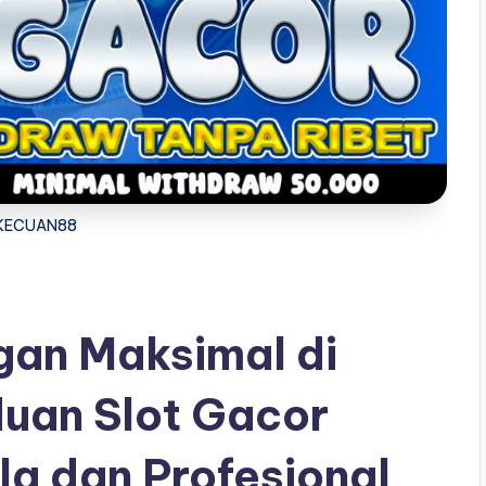
KECUAN88
an Maksimal di
uan Slot Gacor
la dan Profesional