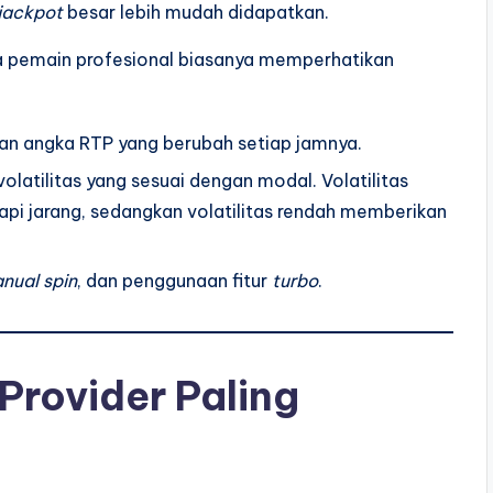
jackpot
besar lebih mudah didapatkan.
ra pemain profesional biasanya memperhatikan
n angka RTP yang berubah setiap jamnya.
latilitas yang sesuai dengan modal. Volatilitas
pi jarang, sedangkan volatilitas rendah memberikan
nual spin
, dan penggunaan fitur
turbo
.
rovider Paling