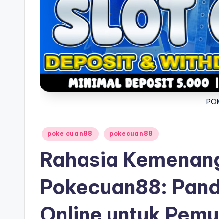
PO
Posted
poke cuan88
pokecuan88
in
Rahasia Kemenang
Pokecuan88: Pand
Online untuk Pemu