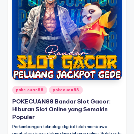
Posted
poke cuan88
pokecuan88
in
POKECUAN88 Bandar Slot Gacor:
Hiburan Slot Online yang Semakin
Populer
Perkembangan teknologi digital telah membawa
perubahan besar dalam dunia hiburan online. Salah satu