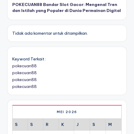
POKECUAN88 Bandar Slot Gacor: Mengenal Tren
dan Istilah yang Populer di Dunia Permainan Digital
Tidak ada komentar untuk ditampilkan.
Keyword Terkait :
pokecuan88
pokecuan88
pokecuan88
pokecuan88
MEI 2026
S
S
R
K
J
S
M