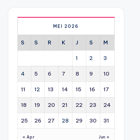
MEI 2026
S
S
R
K
J
S
M
1
2
3
4
5
6
7
8
9
10
11
12
13
14
15
16
17
18
19
20
21
22
23
24
25
26
27
28
29
30
31
« Apr
Jun »