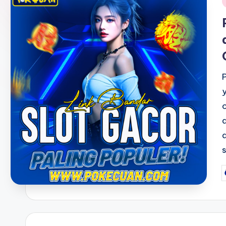
i
P
b