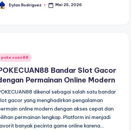
Mei 25, 2026
Dylan Rodriguez
osted
y
Posted
poke cuan88
n
POKECUAN88 Bandar Slot Gacor
dengan Permainan Online Modern
POKECUAN88 dikenal sebagai salah satu bandar
slot gacor yang menghadirkan pengalaman
bermain online modern dengan akses cepat dan
pilihan permainan lengkap. Platform ini menjadi
favorit banyak pecinta game online karena…