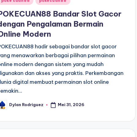
poke cuan88
pokecuan88
n
POKECUAN88 Bandar Slot Gacor
dengan Pengalaman Bermain
Online Modern
POKECUAN88 hadir sebagai bandar slot gacor
yang menawarkan berbagai pilihan permainan
online modern dengan sistem yang mudah
digunakan dan akses yang praktis. Perkembangan
dunia digital membuat permainan slot online
semakin…
Mei 31, 2026
Dylan Rodriguez
osted
y