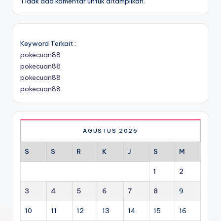
Tidak ada komentar untuk ditampilkan.
Keyword Terkait :
pokecuan88
pokecuan88
pokecuan88
pokecuan88
AGUSTUS 2026
S
S
R
K
J
S
M
1
2
3
4
5
6
7
8
9
10
11
12
13
14
15
16