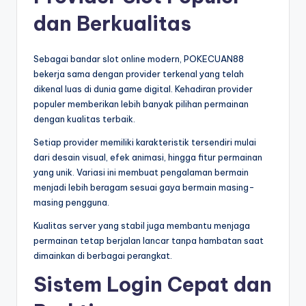
dan Berkualitas
Sebagai bandar slot online modern, POKECUAN88
bekerja sama dengan provider terkenal yang telah
dikenal luas di dunia game digital. Kehadiran provider
populer memberikan lebih banyak pilihan permainan
dengan kualitas terbaik.
Setiap provider memiliki karakteristik tersendiri mulai
dari desain visual, efek animasi, hingga fitur permainan
yang unik. Variasi ini membuat pengalaman bermain
menjadi lebih beragam sesuai gaya bermain masing-
masing pengguna.
Kualitas server yang stabil juga membantu menjaga
permainan tetap berjalan lancar tanpa hambatan saat
dimainkan di berbagai perangkat.
Sistem Login Cepat dan