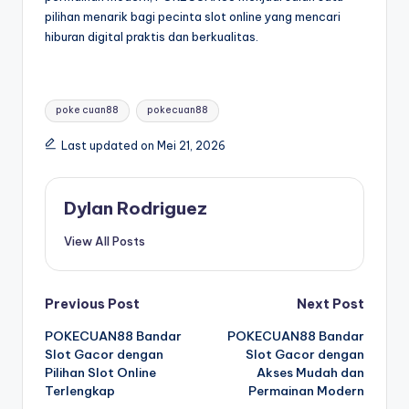
pilihan menarik bagi pecinta slot online yang mencari
hiburan digital praktis dan berkualitas.
Tags:
poke cuan88
pokecuan88
Last updated on Mei 21, 2026
Dylan Rodriguez
View All Posts
Post
Previous Post
Next Post
POKECUAN88 Bandar
POKECUAN88 Bandar
navigation
Slot Gacor dengan
Slot Gacor dengan
Pilihan Slot Online
Akses Mudah dan
Terlengkap
Permainan Modern