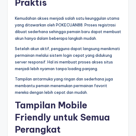
Praktis
Kemudahan akses menjadi salah satu keunggulan utama
yang ditawarkan oleh POKECUAN88. Proses registrasi
dibuat sederhana sehingga pemain baru dapat membuat
akun hanya dalam beberapa langkah mudah.
Setelah akun aktif, pengguna dapat langsung menikmati
permainan melalui sistem login cepat yang didukung
server responsif. Hal ini membuat proses akses situs
menjadi lebih nyaman tanpa loading panjang.
Tampilan antarmuka yang ringan dan sederhana juga
membantu pemain menemukan permainan favorit
mereka dengan lebih cepat dan mudah.
Tampilan Mobile
Friendly untuk Semua
Perangkat