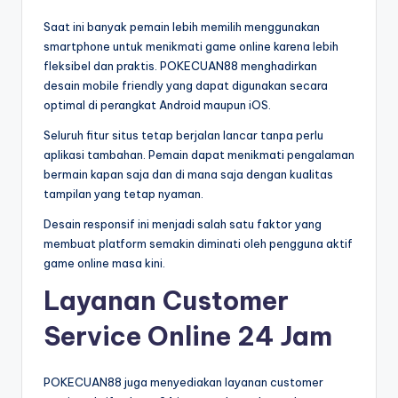
Saat ini banyak pemain lebih memilih menggunakan
smartphone untuk menikmati game online karena lebih
fleksibel dan praktis. POKECUAN88 menghadirkan
desain mobile friendly yang dapat digunakan secara
optimal di perangkat Android maupun iOS.
Seluruh fitur situs tetap berjalan lancar tanpa perlu
aplikasi tambahan. Pemain dapat menikmati pengalaman
bermain kapan saja dan di mana saja dengan kualitas
tampilan yang tetap nyaman.
Desain responsif ini menjadi salah satu faktor yang
membuat platform semakin diminati oleh pengguna aktif
game online masa kini.
Layanan Customer
Service Online 24 Jam
POKECUAN88 juga menyediakan layanan customer