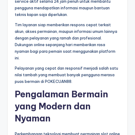
service aktif selama 24 jam penuh untuk membantu
pengguna mendapatkan informasi maupun bantuan
teknis kapan saja diperlukan.
Tim layanan siap memberikan respons cepat terkait
akun, akses permainan, maupun informasi umum lainnya
dengan pelayanan yang ramah dan profesional.
Dukungan online sepanjang hari memberikan rasa
nyaman bagi para pemain saat menggunakan platform
ini.
Pelayanan yang cepat dan responsif menjadi salah satu
nilai tambah yang membuat banyak pengguna merasa
puas bermain di POKECUAN88.
Pengalaman Bermain
yang Modern dan
Nyaman
Perkembangan teknologi membuat permainan slot online