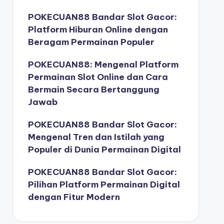
POKECUAN88 Bandar Slot Gacor:
Platform Hiburan Online dengan
Beragam Permainan Populer
POKECUAN88: Mengenal Platform
Permainan Slot Online dan Cara
Bermain Secara Bertanggung
Jawab
POKECUAN88 Bandar Slot Gacor:
Mengenal Tren dan Istilah yang
Populer di Dunia Permainan Digital
POKECUAN88 Bandar Slot Gacor:
Pilihan Platform Permainan Digital
dengan Fitur Modern