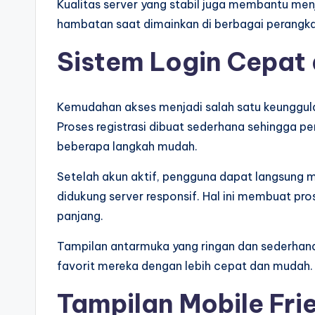
Kualitas server yang stabil juga membantu men
hambatan saat dimainkan di berbagai perangka
Sistem Login Cepat 
Kemudahan akses menjadi salah satu keunggu
Proses registrasi dibuat sederhana sehingga 
beberapa langkah mudah.
Setelah akun aktif, pengguna dapat langsung 
didukung server responsif. Hal ini membuat pro
panjang.
Tampilan antarmuka yang ringan dan sederh
favorit mereka dengan lebih cepat dan mudah.
Tampilan Mobile Fri