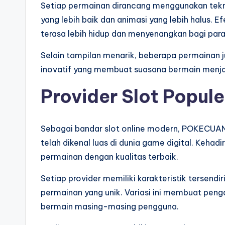
Setiap permainan dirancang menggunakan tekno
yang lebih baik dan animasi yang lebih halus. 
terasa lebih hidup dan menyenangkan bagi par
Selain tampilan menarik, beberapa permainan 
inovatif yang membuat suasana bermain menja
Provider Slot Popule
Sebagai bandar slot online modern, POKECUAN
telah dikenal luas di dunia game digital. Kehad
permainan dengan kualitas terbaik.
Setiap provider memiliki karakteristik tersendiri
permainan yang unik. Variasi ini membuat pen
bermain masing-masing pengguna.