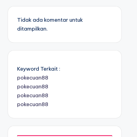
Tidak ada komentar untuk
ditampilkan.
Keyword Terkait :
pokecuan88
pokecuan88
pokecuan88
pokecuan88