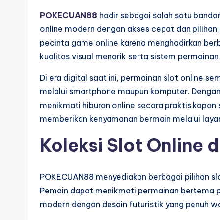
POKECUAN88
hadir sebagai salah satu band
online modern dengan akses cepat dan pilihan p
pecinta game online karena menghadirkan berba
kualitas visual menarik serta sistem permainan
Di era digital saat ini, permainan slot online
melalui smartphone maupun komputer. Dengan 
menikmati hiburan online secara praktis kapan 
memberikan kenyamanan bermain melalui layana
Koleksi Slot Online
POKECUAN88 menyediakan berbagai pilihan slo
Pemain dapat menikmati permainan bertema pet
modern dengan desain futuristik yang penuh w