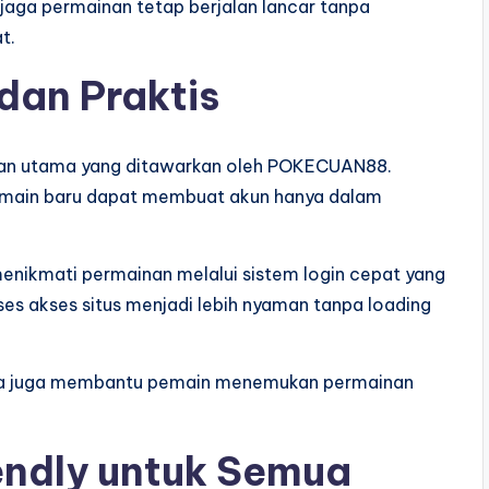
jaga permainan tetap berjalan lancar tanpa
t.
dan Praktis
lan utama yang ditawarkan oleh POKECUAN88.
pemain baru dapat membuat akun hanya dalam
menikmati permainan melalui sistem login cepat yang
ses akses situs menjadi lebih nyaman tanpa loading
ana juga membantu pemain menemukan permainan
endly untuk Semua