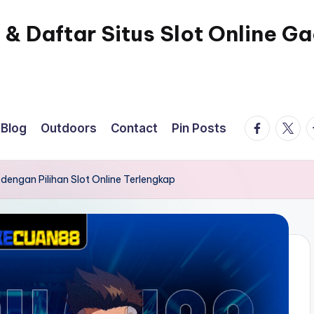
& Daftar Situs Slot Online G
facebook.
twitte
t
Blog
Outdoors
Contact
Pin Posts
ngan Pilihan Slot Online Terlengkap