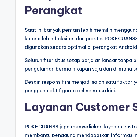
Perangkat
Saat ini banyak pemain lebih memilih menggu
karena lebih fleksibel dan praktis. POKECUAN8
digunakan secara optimal di perangkat Androi
Seluruh fitur situs tetap berjalan lancar tanp
pengalaman bermain kapan saja dan di mana sa
Desain responsif ini menjadi salah satu fakto
pengguna aktif game online masa kini.
Layanan Customer S
POKECUAN88 juga menyediakan layanan custom
membantu pengguna mendapatkan informasi mau