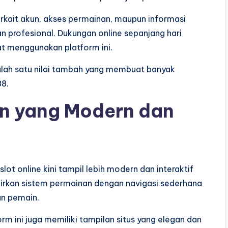
rkait akun, akses permainan, maupun informasi
 profesional. Dukungan online sepanjang hari
t menggunakan platform ini.
alah satu nilai tambah yang membuat banyak
8.
n yang Modern dan
 online kini tampil lebih modern dan interaktif
kan sistem permainan dengan navigasi sederhana
an pemain.
m ini juga memiliki tampilan situs yang elegan dan